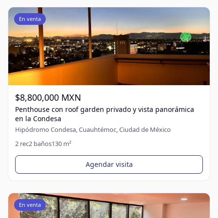
En venta
$8,800,000 MXN
Penthouse con roof garden privado y vista panorámica
en la Condesa
Hipódromo Condesa, Cuauhtémoc, Ciudad de México
2
rec
2
baños
130
m²
Agendar visita
En venta