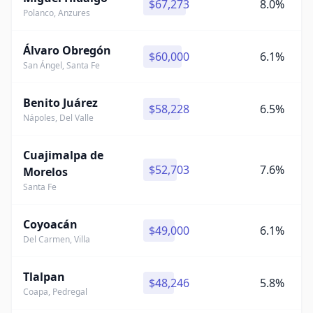
$67,273
8.0%
Polanco, Anzures
Álvaro Obregón
$60,000
6.1%
San Ángel, Santa Fe
Benito Juárez
$58,228
6.5%
Nápoles, Del Valle
Cuajimalpa de
$52,703
7.6%
Morelos
Santa Fe
Coyoacán
$49,000
6.1%
Del Carmen, Villa
Tlalpan
$48,246
5.8%
Coapa, Pedregal