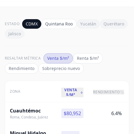
CDMX
Quintana Roo
Yucatán
Querétaro
ESTADO
Jalisco
Venta $/m²
Renta $/m²
RESALTAR MÉTRICA
Rendimiento
Sobreprecio nuevo
VENTA
ZONA
RENDIMIENTO
$/M²
Cuauhtémoc
$80,952
6.4%
Roma, Condesa, Juárez
Miguel Hidalgo