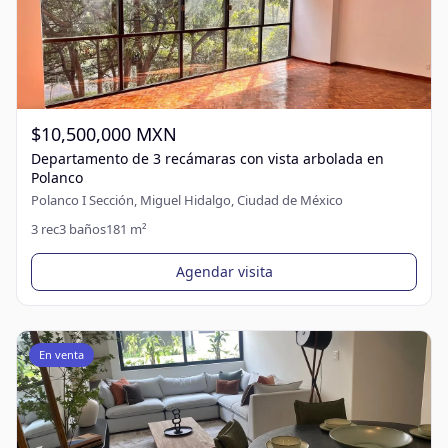
$10,500,000 MXN
Departamento de 3 recámaras con vista arbolada en
Polanco
Polanco I Sección, Miguel Hidalgo, Ciudad de México
3
rec
3
baños
181
m²
Agendar visita
En venta