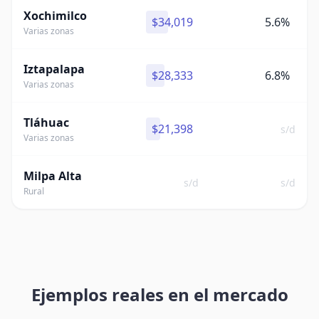
Xochimilco
$34,019
5.6%
Varias zonas
Iztapalapa
$28,333
6.8%
Varias zonas
Tláhuac
$21,398
s/d
Varias zonas
Milpa Alta
s/d
s/d
Rural
Ejemplos reales en el mercado