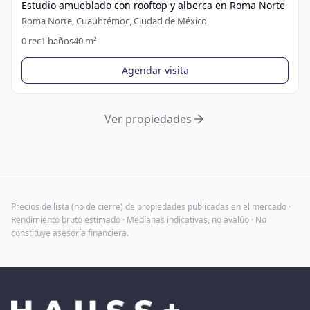
Estudio amueblado con rooftop y alberca en Roma Norte
Roma Norte, Cuauhtémoc, Ciudad de México
0
rec
1
baños
40
m²
Agendar visita
Ver propiedades
Precios de lista (no de cierre) de propiedades publicadas en el mercado ·
Rendimiento bruto estimado · Medianas indicativas, no avalúo · No
constituye asesoría financiera.