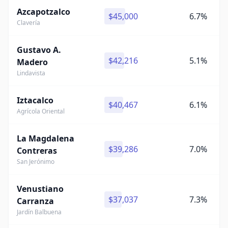
Azcapotzalco
$45,000
6.7%
Clavería
Gustavo A.
$42,216
5.1%
Madero
Lindavista
Iztacalco
$40,467
6.1%
Agrícola Oriental
La Magdalena
$39,286
7.0%
Contreras
San Jerónimo
Venustiano
$37,037
7.3%
Carranza
Jardín Balbuena